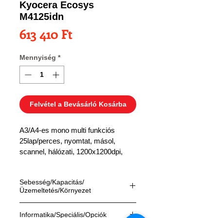
Kyocera Ecosys
M4125idn
Ár
613 410 Ft
Mennyiség
*
Felvétel a Bevásárló Kosárba
A3/A4-es mono multi funkciós 
25lap/perces, nyomtat, másol, 
scannel, hálózati, 1200x1200dpi, 
4,2"érintős kijelző, HyPAS felület
PF-471 gépasztallal
Sebesség/Kapacitás/
Üzemeltetés/Környezet
Sebesség:
Informatika/Speciális/Opciók
Másolás és nyomtatás:
 25 A4, 12 