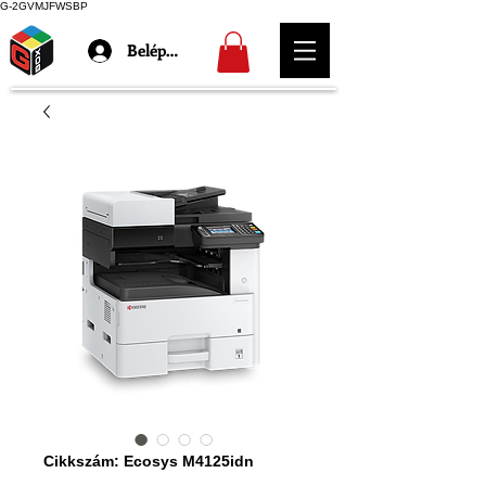
G-2GVMJFWSBP
Belépés
Cikkszám: Ecosys M4125idn