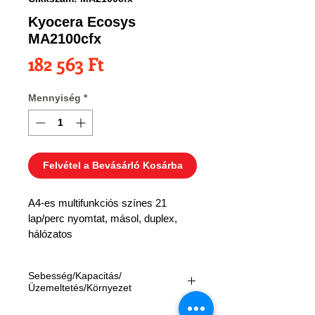
Kyocera Ecosys
MA2100cfx
Ár
182 563 Ft
Mennyiség
*
Felvétel a Bevásárló Kosárba
A4-es multifunkciós színes 21 
lap/perc nyomtat, másol, duplex, 
hálózatos
Sebesség/Kapacitás/
Üzemeltetés/Környezet
Másolás és nyomtatás:
 21 fekete-