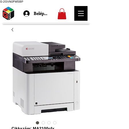
G-2GVMJFWSBP
Belépés
Cikkszám: MA2100cfx