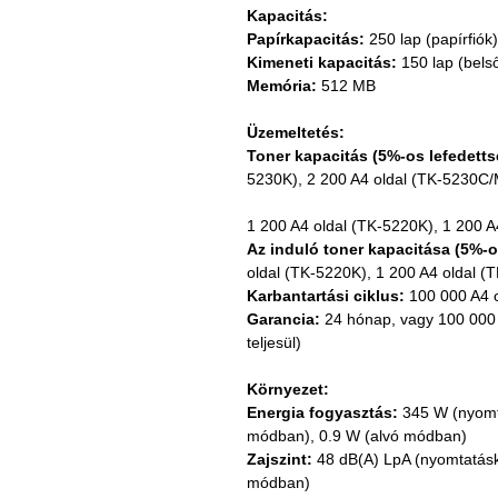
Kapacitás:
Papírkapacitás:
 250 lap (papírfiók
Kimeneti kapacitás:
 150 lap (belső
Memória:
 512 MB
Üzemeltetés:
Toner kapacitás (5%-os lefedetts
5230K), 2 200 A4 oldal (TK-5230C/
1 200 A4 oldal (TK-5220K), 1 200 
Az induló toner kapacitása (5%-o
oldal (TK-5220K), 1 200 A4 oldal 
Karbantartási ciklus:
 100 000 A4 
Garancia:
 24 hónap, vagy 100 000 
teljesül)
Környezet:
Energia fogyasztás:
 345 W (nyomt
módban), 0.9 W (alvó módban)
Zajszint:
 48 dB(A) LpA (nyomtatásk
módban)