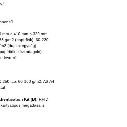
Pv3
ponensű
0 mm × 410 mm × 329 mm
63 g/m2 (papírfiók), 60-220 
g/m2 (duplex egység)
papírfiók, kézi adagoló)
ndrive-ról
:
 250 lap, 60-163 g/m2, A6-A4
tal
hentication Kit (B):
 RFID 
 kártyatípus megadása is 