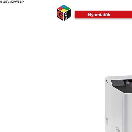
G-2GVMJFWSBP
Nyomtatók