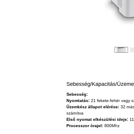
Sebesség/Kapacitás/Üzemel
Sebesség:
Nyomtatás:
 21 fekete-fehér vagy 
Üzemkész állapot elérése:
 32 más
számítva
Első nyomat elkészülési ideje:
 1
Processzor órajel: 
800Mhz