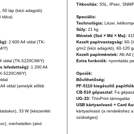
Titkosítás:
 SSL, IPsec, SNM
), 50 lap (kézi adagoló)
 tálca)
Speciális:
Technológia:
 Lézer, kétkom
Súly:
 21 kg
Méretek (Szé × Mé × Ma):
 41
ég):
 2 600 A4 oldal (TK-
Kezelt papírvastagság:
 60-1
M/Y)
g/m2 (kézi adagoló), 60-120 
Kezelt papírméretek:
 A6-A4 (
A4 oldal (TK-5220C/M/Y)
Extra funkciók:
 nyomtatás pe
s lefedettség):
 1 200 A4 
(TK-5220C/M/Y)
Opciók:
oldal
Bővíthetőség:
A4 oldal (amelyik előbb 
PF-5110 kiegészítő papírfiók
CB-510 gépasztal: 
Fa gépasz
UG-33:
 ThinPrint támogatás
USB kártyaolvasó + Card Aut
atáskor), 33 W (készenléti 
kártyaolvasó (a rendeléshez a
szükséges)
or), mérhetetlen (alvó 