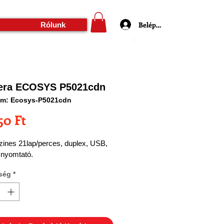
Belépés
Rólunk
era ECOSYS P5021cdn
ám: Ecosys-P5021cdn
Ár
50 Ft
zines 21lap/perces, duplex, USB, 
 nyomtató.
ség
*