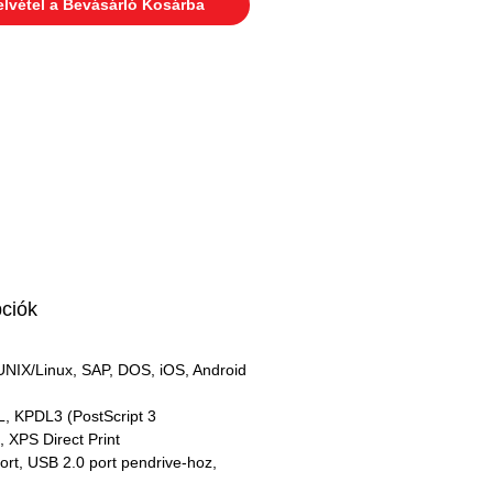
elvétel a Bevásárló Kosárba
pciók
NIX/Linux, SAP, DOS, iOS, Android
, KPDL3 (PostScript 3 
, XPS Direct Print
rt, USB 2.0 port pendrive-hoz, 