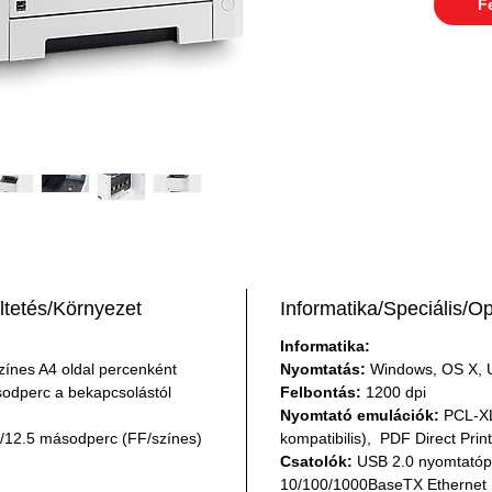
F
tetés/Környezet
Informatika/Speciális/O
Informatika:
színes A4 oldal percenként
Nyomtatás:
 Windows, OS X, U
odperc a bekapcsolástól 
Felbontás:
 1200 dpi 
Nyomtató emulációk:
 PCL-XL
1/12.5 másodperc (FF/színes)
kompatibilis),  PDF Direct Print
Csatolók:
 USB 2.0 nyomtatópo
10/100/1000BaseTX Ethernet