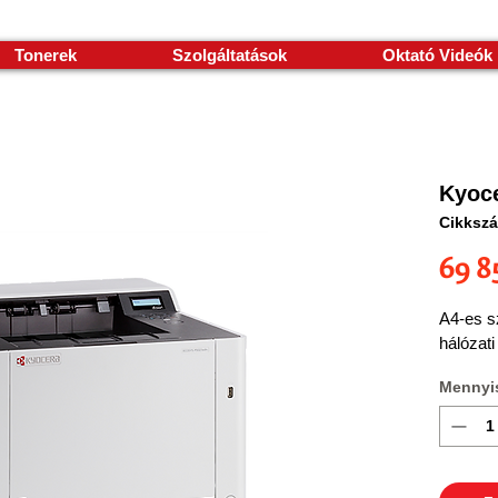
Tonerek
Szolgáltatások
Oktató Videók
Kyoc
Cikksz
69 8
A4-es s
hálózati
Mennyi