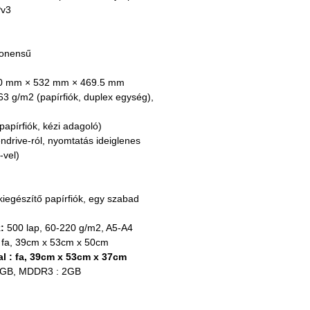
Pv3
ponensű
0 mm × 532 mm × 469.5 mm
63 g/m2 (papírfiók, duplex egység), 
papírfiók, kézi adagoló)
ndrive-ról, nyomtatás ideiglenes 
-vel)
iegészítő papírfiók, egy szabad 
:
 500 lap, 60-220 g/m2, A5-A4
 fa, 39cm x 53cm x 50cm
 : 
fa, 39cm x 53cm x 37cm
 GB, MDDR3 : 2GB