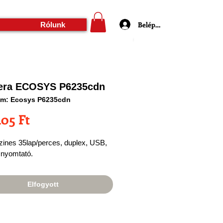
Belépés
Rólunk
era ECOSYS P6235cdn
ám: Ecosys P6235cdn
Ár
405 Ft
zines 35lap/perces, duplex, USB, 
 nyomtató.
Elfogyott