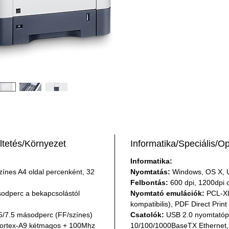
tetés/Környezet
Informatika/Speciális/O
Informatika:
zínes A4 oldal percenként, 32 
Nyomtatás:
 Windows, OS X, 
Felbontás:
 600 dpi, 1200dpi 
odperc a bekapcsolástól 
Nyomtató emulációk:
 PCL-XL
kompatibilis), PDF Direct Print
.5/7.5 másodperc (FF/színes)
Csatolók:
 USB 2.0 nyomtatópo
ortex-A9 kétmagos + 100Mhz 
10/100/1000BaseTX Ethernet, 1