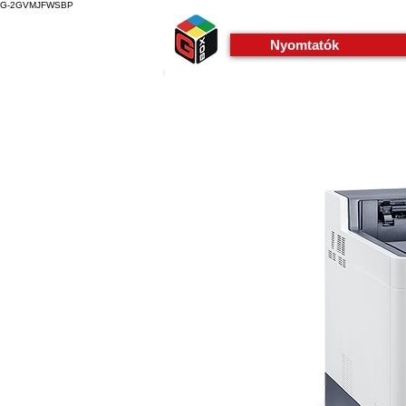
G-2GVMJFWSBP
Nyomtatók