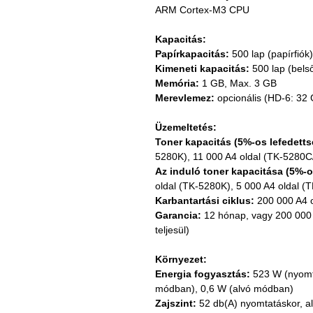
ARM Cortex-M3 CPU
Kapacitás:
Papírkapacitás:
 500 lap (papírfiók
Kimeneti kapacitás:
 500 lap (belső
Memória:
 1 GB, Max. 3 GB
Merevlemez:
 opcionális (HD-6: 3
Üzemeltetés:
Toner kapacitás (5%-os lefedetts
5280K), 11 000 A4 oldal (TK-5280C
Az induló toner kapacitása (5%-o
oldal (TK-5280K), 5 000 A4 oldal 
Karbantartási ciklus:
 200 000 A4 
Garancia:
 12 hónap, vagy 200 000 
teljesül)
Környezet:
Energia fogyasztás:
 523 W (nyomt
módban), 0,6 W (alvó módban)
Zajszint:
 52 db(A) nyomtatáskor, 