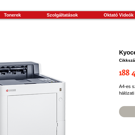
Tonerek
Szolgáltatások
Oktató Videók
Kyoc
Cikksz
188 
A4-es s
hálózati