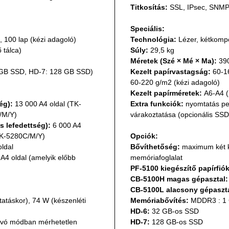
Titkosítás:
 SSL, IPsec, SNM
Speciális:
), 100 lap (kézi adagoló)
Technológia:
 Lézer, kétkom
 tálca)
Súly:
 29,5 kg
Méretek (Szé × Mé × Ma):
 39
2 GB SSD, HD-7: 128 GB SSD)
Kezelt papírvastagság:
 60-1
60-220 g/m2 (kézi adagoló)
Kezelt papírméretek:
 A6-A4 (
ég):
 13 000 A4 oldal (TK-
Extra funkciók:
 nyomtatás pe
/M/Y)
várakoztatása (opcionális SSD
s lefedettség):
 6 000 A4 
(TK-5280C/M/Y)
Opciók:
oldal
Bővíthetőség:
 maximum két k
A4 oldal (amelyik előbb 
memóriafoglalat
PF-5100 kiegészítő papírfiók
CB-5100H magas gépasztal:
CB-5100L alacsony gépasztal
atáskor), 74 W (készenléti 
Memóriabővítés:
 MDDR3 : 1
HD-6:
 32 GB-os SSD
alvó módban mérhetetlen
HD-7:
 128 GB-os SSD