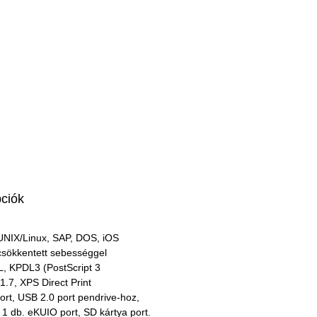
pciók
UNIX/Linux, SAP, DOS, iOS
csökkentett sebességgel
, KPDL3 (PostScript 3 
 1.7, XPS Direct Print
rt, USB 2.0 port pendrive-hoz, 
 db. eKUIO port, SD kártya port.