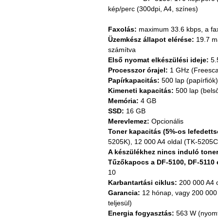
kép/perc (300dpi, A4, színes)
Faxolás:
 maximum 33.6 kbps, a fa
Üzemkész állapot elérése:
 19.7 m
számítva
Első nyomat elkészülési ideje:
 5
Processzor órajel:
 1 GHz (Freesc
Papírkapacitás:
 500 lap (papírfiók
Kimeneti kapacitás:
 500 lap (belső
Memória:
 4 GB
SSD:
 16 GB
Merevlemez:
 Opcionális
Toner kapacitás (5%-os lefedetts
5205K), 12 000 A4 oldal (TK-5205C
A készülékhez nincs induló toner
Tűzőkapocs a DF-5100, DF-5110 é
10
Karbantartási ciklus:
 200 000 A4 
Garancia:
 12 hónap, vagy 200 000 
teljesül)
Energia fogyasztás:
 563 W (nyomt