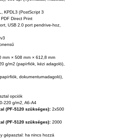
, KPDL3 (PostScript 3 
. PDF Direct Print
rt, USB 2.0 port pendrive-hoz, 
Pv3
ponensű
0 mm × 508 mm × 612,8 mm
20 g/m2 (papírfiók, kézi adagoló), 
(papírfiók, dokumentumadagoló), 
sztal opciók
60-220 g/m2, A6-A4
al (PF-5120 szükséges):
 2x500 
al (PF-5120 szükséges):
 2000 
y gépasztal: ha nincs hozzá 