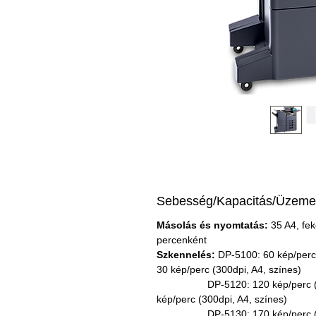
Sebesség/Kapacitás/Üzemel
Másolás és nyomtatás:
 35 A4, fe
percenként
Szkennelés:
 DP-5100: 60 kép/perc 
30 kép/perc (300dpi, A4, színes)
                  DP-5120: 120 kép/perc
kép/perc (300dpi, A4, színes)
                  DP-5130: 170 kép/perc