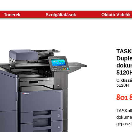
Tonerek
Szolgáltatások
Oktató Videók
TASKa
Dupl
doku
5120H
Cikkszá
5120H
801 
TASKalf
dokume
gépaszt