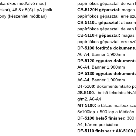
takarékos mód/alvó mód)
papírfiókos gépasztal, de van
skor), 46.8 dB(A) LpA (halk 
CB-5120H gépasztal:
 magas 
ony (készenléti módban)
papírfiókos gépasztal, erre s
CB-5110L gépasztal:
 alacson
papírfiókos gépasztal, de van
CB-5110H gépasztal:
 magas f
papírfiókos gépasztal, erre s
DP-5100 fordítós dokument
A6-A4, Banner 1,900mm
DP-5120 egyutas dokument
A6-A4, Banner 1,900mm
DP-5130 egyutas dokument
A6-A4, Banner 1,900mm
DT-5100:
 dokumentumtartó po
JS-5100:  
belső feladatszétvá
g/m2, A6-A4
MT-5100:
 5 tálcás mailbox szo
5x100lap + 500 lap a főtálcán
DF-5100 belső finisher:
 300 
A4, három pozícióban
DF-5110 finisher + AK-5100 (