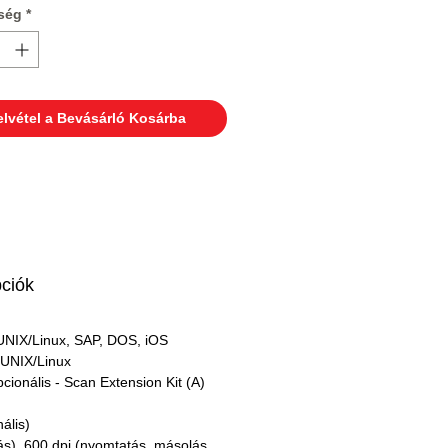
ség
*
elvétel a Bevásárló Kosárba
pciók
UNIX/Linux, SAP, DOS, iOS
 UNIX/Linux
pcionális - Scan Extension Kit (A) 
ális)
s), 600 dpi (nyomtatás, másolás, 