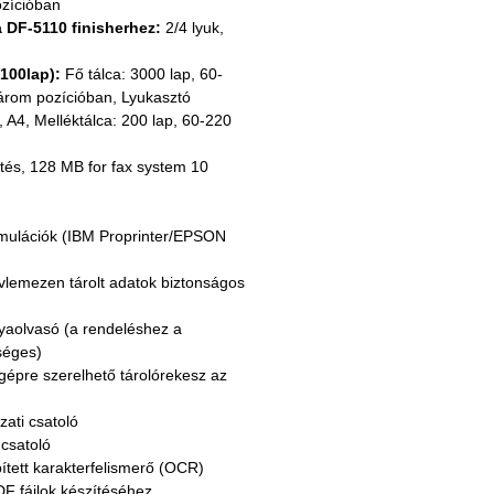
ozícióban
 DF-5110 finisherhez:
 2/4 lyuk, 
100lap): 
Fő tálca: 3000 lap, 60-
három pozícióban, Lyukasztó 
 A4, Melléktálca: 200 lap, 60-220 
tés, 128 MB for fax system 10
emulációk (IBM Proprinter/EPSON 
vlemezen tárolt adatok biztonságos 
yaolvasó (a rendeléshez a 
séges)
 gépre szerelhető tárolórekesz az 
zati csatoló
 csatoló
ített karakterfelismerő (OCR) 
DF fájlok készítéséhez