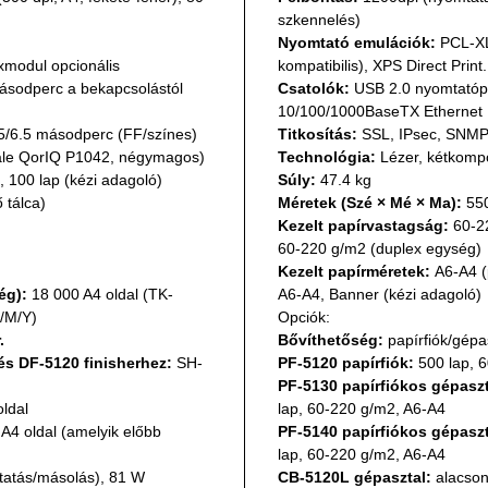
szkennelés)
Nyomtató emulációk:
 PCL-XL
xmodul opcionális
kompatibilis), XPS Direct Print
ásodperc a bekapcsolástól 
Csatolók:
 USB 2.0 nyomtatópo
10/100/1000BaseTX Ethernet
.5/6.5 másodperc (FF/színes)
Titkosítás:
 SSL, IPsec, SNM
ale QorIQ P1042, négymagos)
Technológia:
 Lézer, kétkom
), 100 lap (kézi adagoló)
Súly:
 47.4 kg
 tálca)
Méretek (Szé × Mé × Ma):
 55
Kezelt papírvastagság:
 60-2
60-220 g/m2 (duplex egység)
Kezelt papírméretek:
 A6-A4 
ég):
 18 000 A4 oldal (TK-
A6-A4, Banner (kézi adagoló)
/M/Y)
Opciók:
.
Bővíthetőség:
 papírfiók/gépa
s DF-5120 finisherhez:
 SH-
PF-5120 papírfiók:
 500 lap, 
PF-5130 papírfiókos gépaszt
oldal
lap, 60-220 g/m2, A6-A4
A4 oldal (amelyik előbb 
PF-5140 papírfiókos gépaszt
lap, 60-220 g/m2, A6-A4
atás/másolás), 81 W 
CB-5120L gépasztal:
 alacson