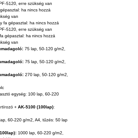
 PF-5120, erre szükség van
gépasztal: ha nincs hozzá 
zükség van
y fa gépasztal: ha nincs hozzá 
 PF-5120, erre szükség van
a gépasztal: ha nincs hozzá 
zükség van
umadagoló:
 75 lap, 50-120 g/m2, 
umadagoló:
 75 lap, 50-120 g/m2, 
umadagoló:
 270 lap, 50-120 g/m2, 
lc
lasztó egység: 100 lap, 60-220 
rtírozó + 
AK-5100 (100lap)
: 
lap, 60-220 g/m2, A4, tűzés: 50 lap 
100lap):
 1000 lap, 60-220 g/m2, 