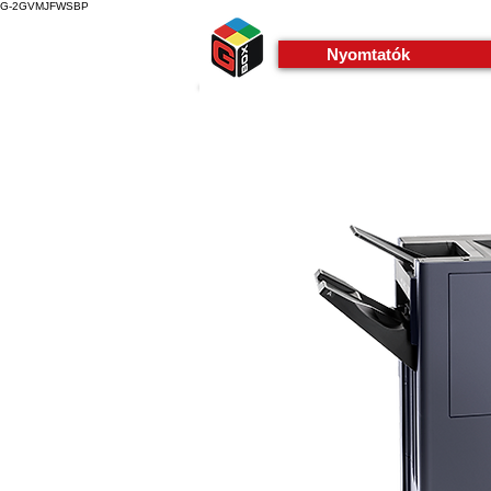
G-2GVMJFWSBP
Nyomtatók