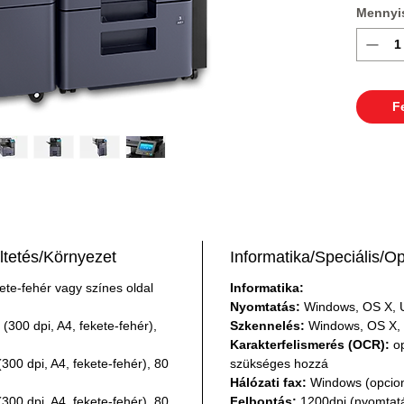
Mennyi
F
tetés/Környezet
Informatika/Speciális/O
kete-fehér vagy színes oldal 
Informatika:
Nyomtatás:
 Windows, OS X, 
(300 dpi, A4, fekete-fehér), 
Szkennelés:
 Windows, OS X,
Karakterfelismerés (OCR):
 o
 (300 dpi, A4, fekete-fehér), 80 
szükséges hozzá
Hálózati fax:
 Windows (opcion
 (300 dpi, A4, fekete-fehér), 80 
Felbontás:
 1200dpi (nyomtatá