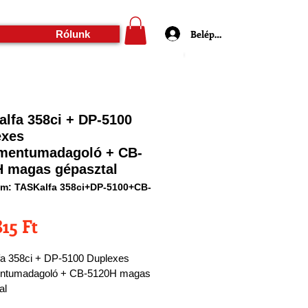
Belépés
Rólunk
lfa 358ci + DP-5100
exes
mentumadagoló + CB-
 magas gépasztal
m: TASKalfa 358ci+DP-5100+CB-
Ár
815 Ft
a 358ci + DP-5100 Duplexes 
ntumadagoló + CB-5120H magas 
al