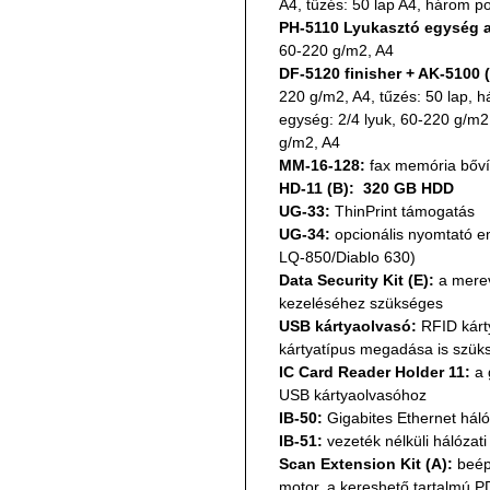
A4, tűzés: 50 lap A4, három p
PH-5110 Lyukasztó egység a
60-220 g/m2, A4
DF-5120 finisher + AK-5100 (
220 g/m2, A4, tűzés: 50 lap, 
egység: 2/4 lyuk, 60-220 g/m2,
g/m2, A4
MM-16-128:
 fax memória bőví
HD-11 (B):  320 GB HDD
UG-33:
 ThinPrint támogatás
UG-34:
 opcionális nyomtató 
LQ-850/Diablo 630)
Data Security Kit (E):
 a mere
kezeléséhez szükséges
USB kártyaolvasó:
 RFID kárt
kártyatípus megadása is szük
IC Card Reader Holder 11:
 a
USB kártyaolvasóhoz
IB-50:
 Gigabites Ethernet háló
IB-51:
 vezeték nélküli hálózati
Scan Extension Kit (A):
 beép
motor, a kereshető tartalmú P