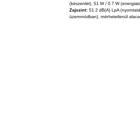
(készenlét), 51 W / 0.7 W (energia
Zajszint:
 51.2 dB(A) LpA (nyomtatá
üzemmódban), mérhetetlenül alacs