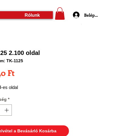
Belépés
Rólunk
25 2.100 oldal
m: TK-1125
Ár
40 Ft
-es oldal
ség
*
elvétel a Bevásárló Kosárba