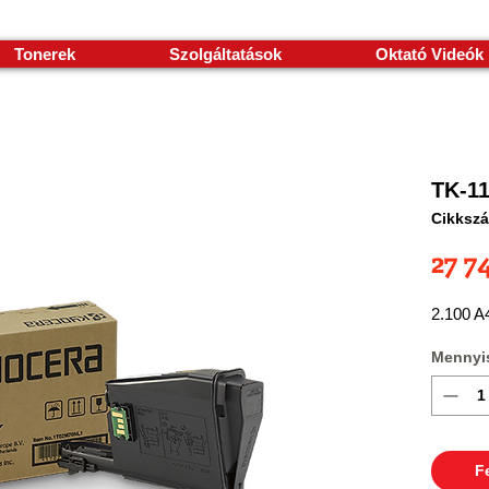
Tonerek
Szolgáltatások
Oktató Videók
TK-11
Cikkszá
27 7
2.100 A4
Mennyi
F