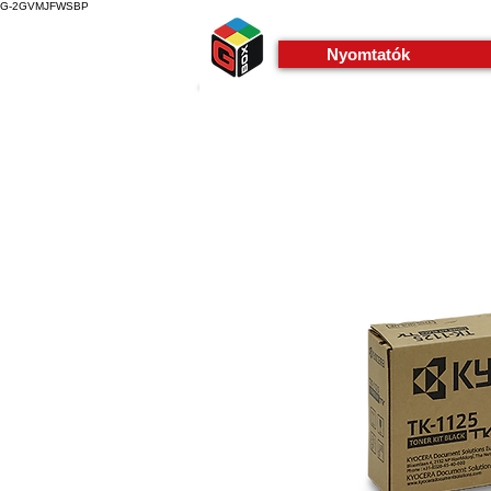
G-2GVMJFWSBP
Nyomtatók