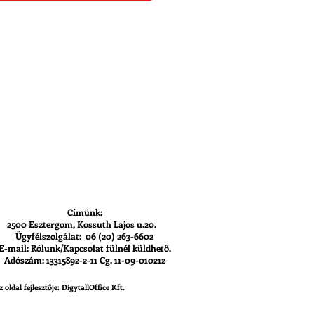
Címünk:
2500 Esztergom, Kossuth Lajos u.20.
Ügyfélszolgálat: 06 (20) 263-6602
E-mail: Rólunk/Kapcsolat fülnél küldhető.
Adószám: 13315892-2-11 Cg. 11-09-010212
z oldal fejlesztője: DigytallOffice Kft.