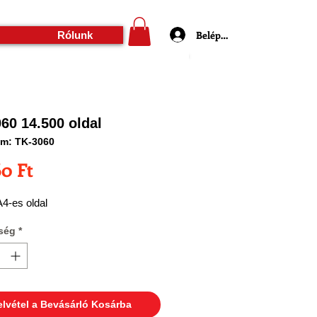
Belépés
Rólunk
60 14.500 oldal
ám: TK-3060
Ár
60 Ft
4-es oldal
ség
*
elvétel a Bevásárló Kosárba