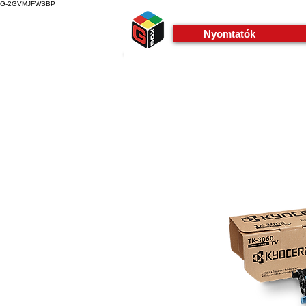
G-2GVMJFWSBP
Nyomtatók