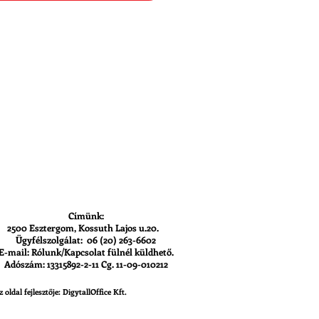
Címünk:
2500 Esztergom, Kossuth Lajos u.20.
Ügyfélszolgálat: 06 (20) 263-6602
E-mail: Rólunk/Kapcsolat fülnél küldhető.
Adószám: 13315892-2-11 Cg. 11-09-010212
z oldal fejlesztője: DigytallOffice Kft.