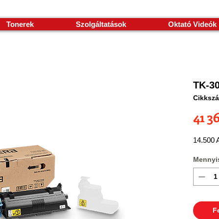
Tonerek
Szolgáltatások
Oktató Videók
TK-30
Cikksz
41 3
14.500 A
Mennyi
F