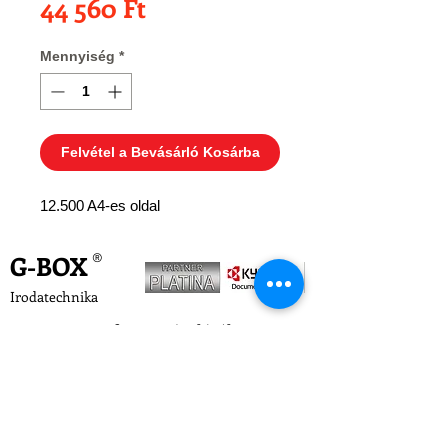
Ár
44 560 Ft
Mennyiség
*
Felvétel a Bevásárló Kosárba
12.500 A4-es oldal
G-BOX
®
Irodatechnika
A G-Box Kft. 2004. óta kínál gyors,
professzionális és hosszú távon hatékony
megoldásokat partnerei számára.
Cégünk kiemelt Kyocera értékesítési partner
és szerviz.