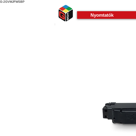
G-2GVMJFWSBP
Nyomtatók