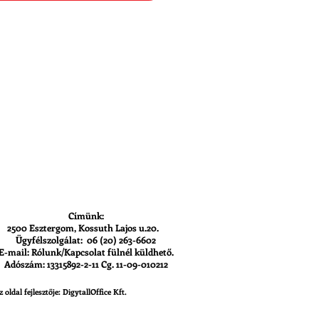
Címünk:
2500 Esztergom, Kossuth Lajos u.20.
Ügyfélszolgálat: 06 (20) 263-6602
E-mail: Rólunk/Kapcsolat fülnél küldhető.
Adószám: 13315892-2-11 Cg. 11-09-010212
z oldal fejlesztője: DigytallOffice Kft.