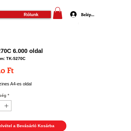
Belépés
Rólunk
70C 6.000 oldal
ám: TK-5270C
Ár
40 Ft
zines A4-es oldal
ség
*
elvétel a Bevásárló Kosárba