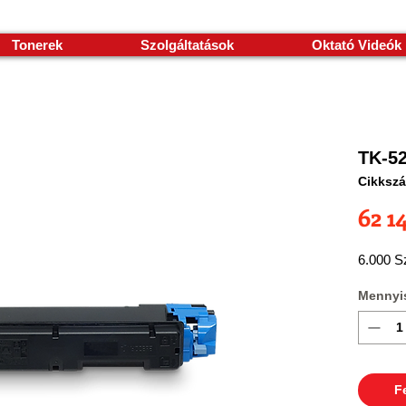
Tonerek
Szolgáltatások
Oktató Videók
TK-52
Cikksz
62 1
6.000 S
Mennyi
F