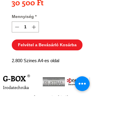
Ár
30 500 Ft
Mennyiség
*
Felvétel a Bevásárló Kosárba
2.800 Szines A4-es oldal
G-BOX
®
Irodatechnika
A G-Box Kft. 2004. óta kínál gyors,
professzionális és hosszú távon hatékony
megoldásokat partnerei számára.
Cégünk kiemelt Kyocera értékesítési partner
és szerviz.