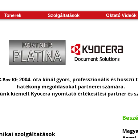
Tonerek
Szolgáltatások
Oktató Videók
2004. óta kínál gyors, professzionális és hosszú 
-Box Kft
hatékony megoldásokat partnerei számára.
ünk kiemelt Kyocera nyomtató értékesítési partner és sz
Beszé
Magya
nikai szolgáltatások
Angol