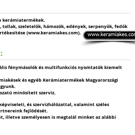
b kerámiatermékek.
, tollak, szeletelők, hámozók, edények, serpenyők, fedők
rtékesítése (
www.keramiakes.com
).
www.keramiakes.c
:
tális fénymásolók és multifunkciós nyomtatók kiemelt
rámiakések és egyéb Kerámiatermékek Magyarországi
agyunk.
ozatú minősített szerviz.
pviseleti, és szervizhálózattal, valamint széles
rtnereink fejlődését.
t, illetve személyesen is megtalál minket az alábbi