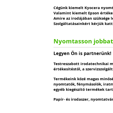
Cégünk kiemelt Kyocera nyomtat
Valamint kiemelt Epson értékes
Amire az irodájában szüksége l
Szolgáltatásainkért kérjük katt
Nyomtasson jobbat
Legyen Ön is partnerünk!
Testreszabott irodatechnikai 
értékesítéstől, a szervizszolgál
Termékeink közé magas minősé
nyomtatók, fénymásolók, irat
egyéb kiegészítő termékek tar
Papír- és irodaszer, nyomtatvá