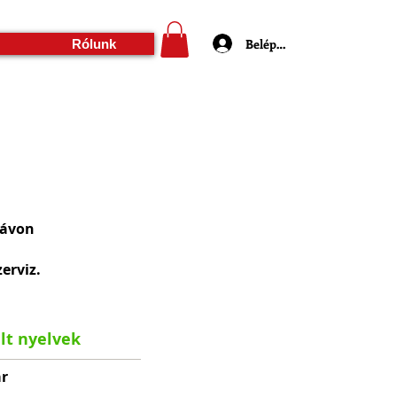
Belépés
Rólunk
távon
erviz.
lt nyelvek
r