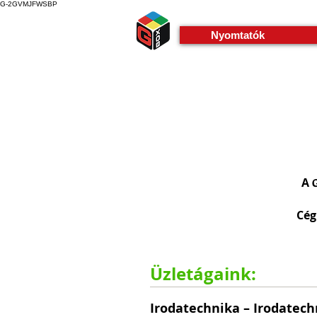
G-2GVMJFWSBP
Nyomtatók
A
G
Cég
Üzletágaink:
Irodatechnika – Irodatech