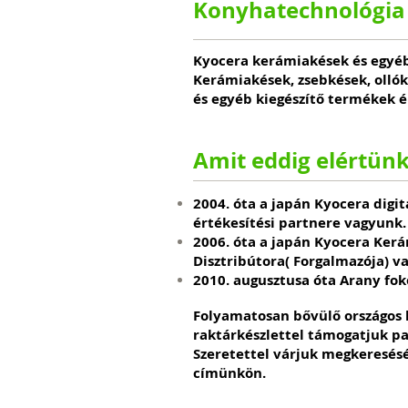
Konyhatechnológia
Kyocera kerámiakések és egyé
Kerámiakések, zsebkések, ollók
és egyéb kiegészítő termékek é
Amit eddig elértünk
2004. óta a japán Kyocera digi
értékesítési partnere vagyunk.
2006. óta a japán Kyocera Ke
Disztribútora( Forgalmazója) v
2010. augusztusa óta Arany fok
Folyamatosan bővülő országos ké
raktárkészlettel támogatjuk pa
Szeretettel várjuk megkeresésé
címünkön.