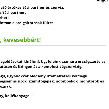
ó értékesítési partner és szerviz.
ítési partner.
ehet!
intson a Szolgáltatások fülre!
, kevesebbért!
megoldásokat kínálunk Ügyfeleink számára országszerte az
tatáson és lízingen át a komplett cégszervizig.
gű, ugyanakkor alacsony üzemeltetési költségű
megsemmisítők, számítógépek, notebookok, monitorok és
toznak.
ny, kellékanyagok.