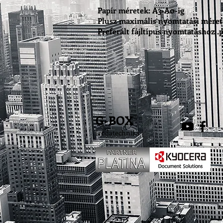
Papír méretek: A3-A0-ig
Plusz maximális nyomtatási mére
Preferált fájltípus nyomtatáshoz .pdf
G-BOX
®
Irodatechnika