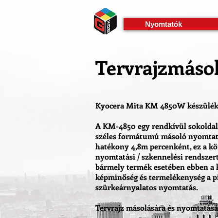
G-2GVMJFWSBP
Nyomtatók
Tervrajzmásol
Kyocera Mita KM 4850W készülék 
A KM-4850 egy rendkívül sokoldal
széles formátumú másoló nyomtató
hatékony 4,8m percenként, ez a k
nyomtatási / szkennelési rendszert
bármely termék esetében ebben a 
képminőség és termelékenység a pi
szürkeárnyalatos nyomtatás.
Tervrajz másolására és nyomtatásá