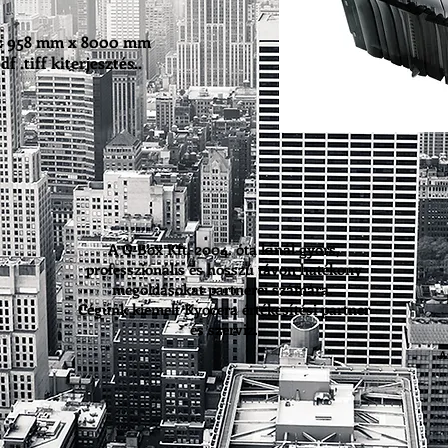
t: 958 mm x 8000 mm
 .tiff kiterjesztés..
A G-Box Kft. 2004. óta kínál gyors,
professzionális és hosszú távon hatékony
megoldásokat partnerei számára.
Cégünk kiemelt Kyocera értékesítési partner
és szerviz.
A