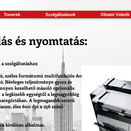
Tonerek
Szolgáltatások
Oktató Videók
ás és nyomtatás:
a szolgáltatáshoz
ú, széles formátumú multifunkciós A0
. Névleges teljesítménye gyors és
önnyen kezelhető másoló opcionális
 a legkisebb egységtől a legnagyobbig
kategóriában. A legmagasabb szintű
acon, éles 600 dpi x 256 színű
ra kiválóan alkalmas.