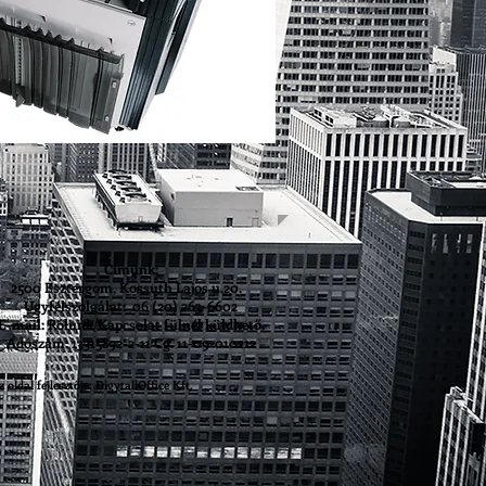
Címünk:
2500 Esztergom, Kossuth Lajos u.20.
Ügyfélszolgálat: 06 (20) 263-6602
E-mail: Rólunk/Kapcsolat fülnél küldhető.
Adószám: 13315892-2-11 Cg. 11-09-010212
z oldal fejlesztője: DigytallOffice Kft.